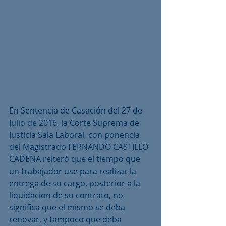
En Sentencia de Casación del 27 de 
Julio de 2016, la Corte Suprema de 
Justicia Sala Laboral, con ponencia 
del Magistrado FERNANDO CASTILLO 
CADENA reiteró que el tiempo que 
un trabajador use para realizar la 
entrega de su cargo, posterior a la 
liquidacion de su contrato, no 
significa que el mismo se deba 
renovar, y tampoco que deba 