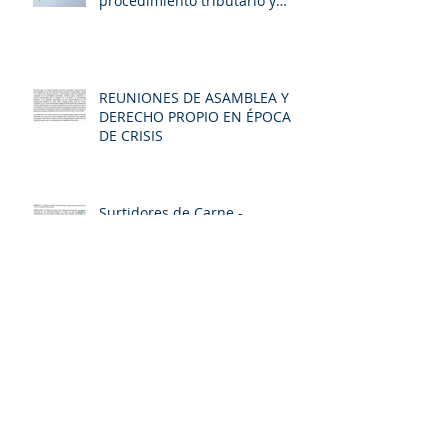
procedimiento tributario y
aduanero LEY 2277/22
REUNIONES DE ASAMBLEA Y
DERECHO PROPIO EN ÉPOCA
DE CRISIS
Surtidores de Carne -
Reconocimiento como
contribuyente especial en
Floridablanca
Forma de vinculación de
Revisor Fiscal
IMPTO GANANCIA OCASIONAL