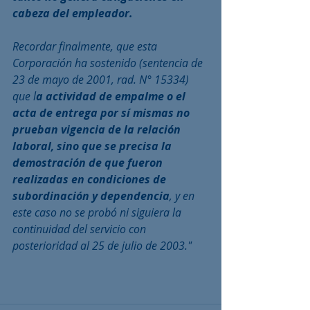
cabeza del empleador.
Recordar finalmente, que esta 
Corporación ha sostenido (sentencia de 
23 de mayo de 2001, rad. N° 15334) 
que l
a actividad de empalme o el 
acta de entrega por sí mismas no 
prueban vigencia de la relación 
laboral, sino que se precisa la 
demostración de que fueron 
realizadas en condiciones de 
subordinación y dependencia
, y en 
este caso no se probó ni siguiera la 
continuidad del servicio con 
posterioridad al 25 de julio de 2003."