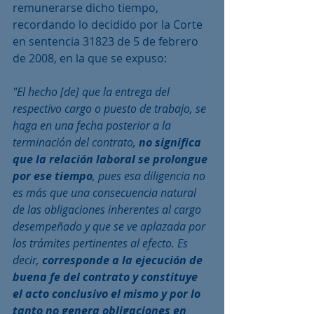
remunerarse dicho tiempo, 
recordando lo decidido por la Corte 
en sentencia 31823 de 5 de febrero 
de 2008, en la que se expuso:
"El hecho [de] que la entrega del 
respectivo cargo o puesto de trabajo, se 
haga en una fecha posterior a la 
terminación del contrato, 
no significa 
que la relación laboral se prolongue 
por ese tiempo
, pues esa diligencia no 
es más que una consecuencia natural 
de las obligaciones inherentes al cargo 
desempeñado y que se ve aplazada por 
los trámites pertinentes al efecto. Es 
decir, 
corresponde a la ejecución de 
buena fe del contrato y constituye 
el acto conclusivo el mismo y por lo 
tanto no genera obligaciones en 