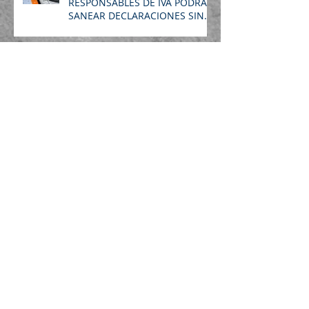
RESPONSABLES DE IVA PODRAN
SANEAR DECLARACIONES SIN
SANCIÓN
C. S. DE JUSTICIA REITERA
COMO NO REMUNERABLE EL
TIEMPO DE ENTREGA DE
CARGO
TIEMPO MINIMO DE
CONSERVACIÓN DE CORREOS
ELECTRONICOS DE UNA
SOCIEDAD
Archivo
abril de 2024
(1)
1 entrada
octubre de 2023
(1)
1 entrada
agosto de 2023
(1)
1 entrada
abril de 2020
(1)
1 entrada